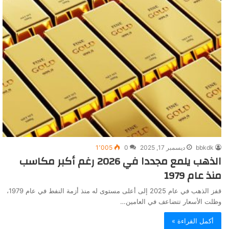
bbkdk
ديسمبر 17, 2025
0
1٬005
الذهب يلمع مجددا في 2026 رغم أكبر مكاسب
منذ عام 1979
قفز الذهب في عام 2025 إلى أعلى مستوى له منذ أزمة النفط في عام 1979،
وظلت الأسعار تتضاعف في العامين…
أكمل القراءة »