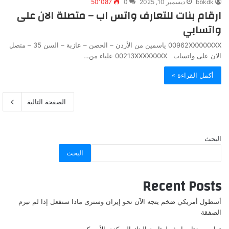
bbkdk
ديسمبر 10, 2025
0
50٬087
ارقام بنات للتعارف واتس اب – متصلة الان على
واتسابي
00962XXXXXXXX ياسمين من الأردن – الحصن – عازبة – السن 35 – متصل
الان على واتساب 00213XXXXXXXX علياء من…
أكمل القراءة »
الصفحة التالية
البحث
البحث
Recent Posts
أسطول أمريكي ضخم يتجه الآن نحو إيران وسنرى ماذا سنفعل إذا لم نبرم
الصفقة
ترامب يختار وارش لرئاسة البنك المركزي الأمريكي