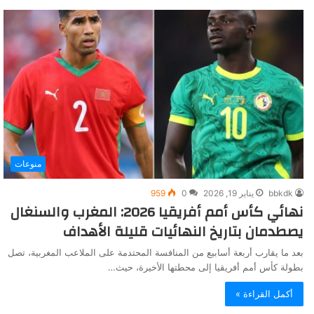
منوعات
bbkdk
يناير 19, 2026
0
959
نهائي كأس أمم أفريقيا 2026: المغرب والسنغال
يصطدمان بتاريخ النهائيات قليلة الأهداف
بعد ما يقارب أربعة أسابيع من المنافسة المحتدمة على الملاعب المغربية، تصل
بطولة كأس أمم أفريقيا إلى محطتها الأخيرة، حيث…
أكمل القراءة »